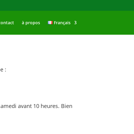
contact
à propos
Français
e :
e samedi avant 10 heures. Bien