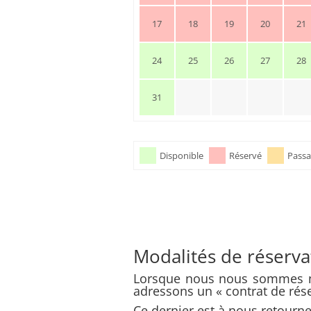
17
18
19
20
21
24
25
26
27
28
31
Disponible
Réservé
Pass
Modalités de réserva
Lorsque nous nous sommes mi
adressons un « contrat de rése
Ce dernier est à nous retourn