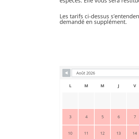
espèces. Elle vous sera restit
Les tarifs ci-dessus s’entenden
demandé en supplément.
L
M
M
J
V
3
4
5
6
7
10
11
12
13
14