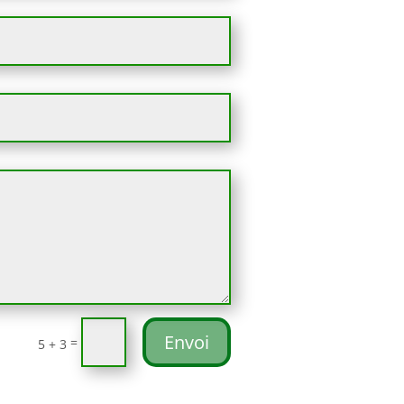
Envoi
=
5 + 3