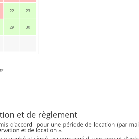
22
23
29
30
age
tion et de règlement
s d’accord pour une période de location (par mail
rvation et de location ».
er paraphé et signé, accompagné du versement d’arrh