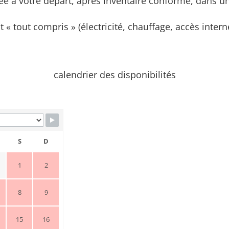
uée à votre départ, après inventaire conforme, dans u
t « tout compris » (électricité, chauffage, accès intern
calendrier des disponibilités
S
D
1
2
8
9
15
16